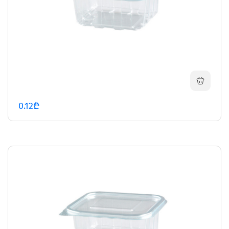
0.12₾